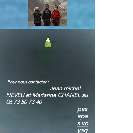
Pour nous contacter
:
Jean mic
hel
NEVEU et Marianne CHANEL au
06 73 50 73 40
pas
apa
s.vo
yag