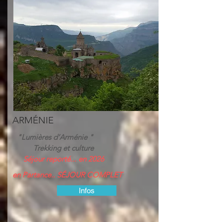
ARMÉNIE
"Lumières d’Arménie "
Trekking et culture
Séjour reporté... en 2026
en Partance.. SÉJOUR COMPLET
Infos