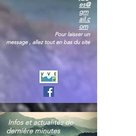
es@
gm
ail.c
om
Pour laiss
er un
message , allez tout en bas du site
Infos et actualités de
dernière minutes