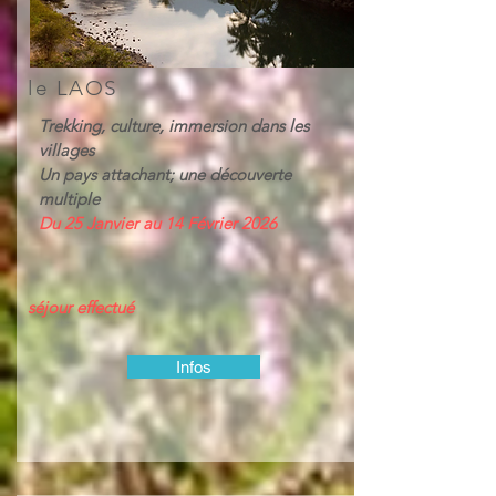
le LAOS
Trekking, culture, immersion dans les
villages
Un pays attachant; une découverte
multiple
Du 25 Janvier au 14 Février 2026
séjour effectué
Infos