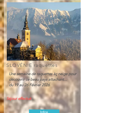
SLOVÉNIE raquettes
Une semaine de raquettes àç neige pour
découvrir ce beau pays attachant...
du 19 au 26 Février 2026
Séjour effectué
Infos