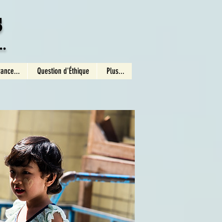
s
.
rance...
Question d'Éthique
Plus...